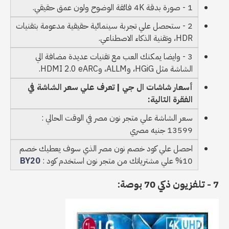
1 - صورة بدقة 4K فائقة الوضوح ولون عمق حقيقي.
2 - ستحصل علي تجربة سينمائية حقيقية مدعومة بتقنيات
HDR، وتقنية الذكاء الاصطناعي.
3 - وايضا يمكنك العب مع تقنيات عديدة مضافة الي
الشاشة مثل HGiG، وALLM، وHDMI 2.0 eARC.
أسعار شاشات ال جي | تعرف علي سعر الشاشة في
الفقرة التالية:
سعر الشاشة علي متجر نون مصر في الوقت الحالي :
13599 جنيه مصري
احصل علي كود خصم نون مصر الذي سوف يعطيك خصم
10% علي مشترياتك من متجر نون استخدم كود :
BY20
7 - تلفزيون ذكي 70 بوصة: