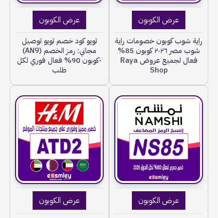
عرض الكوبون
عرض الكوبون
راية شوب كوبون خصومات راية
تويو كود خصم تويو توصيل
شوب مصر ٢٠٢٦ كوبون 85%
مجاني: رمز الخصم (AN9)
فعال لجميع عروض Raya
-كوبون 90% فعال فوري لكل
Shop
طلب
عرض الكوبون
عرض الكوبون