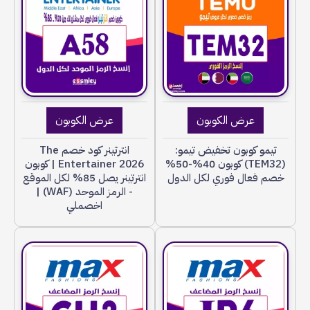
عرض الكوبون
عرض الكوبون
تيمو كوبون تخفيض تيمو:
انترتينر كود خصم The
(TEM32) كوبون 40%-50%
Entertainer 2026 | كوبون
خصم فعال فوري لكل الدول
انترتينر يصل 85% لكل الموقع
- الرمز الموحد (WAF) |
اخصملي