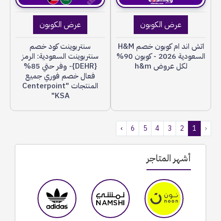
عرض الكوبون
عرض الكوبون
اتش اند ام كوبون خصم H&M
سنتربوينت كود خصم
السعودية 2026 - كوبون 90%
سنتربوينت السعودية: الرمز
لكل عروض h&m
{DEHR}- وفر حتي 85%
فعال خصم فوري جميع
المنتجات "Centerpoint
KSA"
›
6
5
4
3
2
1
‹
أشهر المتاجر