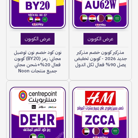
عرض الكوبون
عرض الكوبون
مذركير كوبون خصم مذركير
نون كود خصم نون توصيل
جديد 2026 - كوبون تخفيض
مجاني: رمز (BY20) كوبون
يصل 90% فعال لكل الدول
فعال 20%+شحن مجاني
جميع منتجات Noon