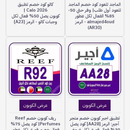
الماجد للعود كود خصم الماجد
كالو كود خصم تطبيق
للعود أول طلب| وفر حتي 50-
Calo 2026 |
85% الفعال لكل عطور
كوبون يصل 50% فعال لكل
almajed4oud - الرمز
وجبات كالو - الرمز {A23}
(AR30)
عرض الكوبون
عرض الكوبون
تطبيق اجير كوبون خصم متجر
ريف كوبون خصم Reef
أجير: الرمز [AA28] كود يصل
Perfumes| كود يصل 75%
30% فعال فوري لكل عروض
فعال خصم فوري لكل عطور