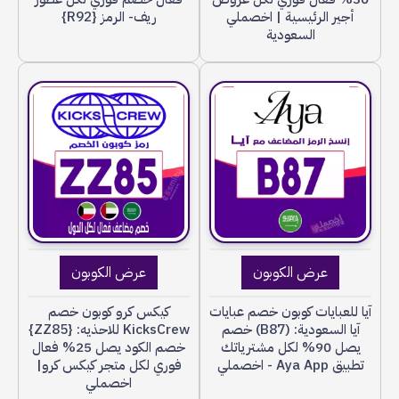
أجير الرئيسية | اخصملي
ريف- الرمز {R92}
السعودية
عرض الكوبون
عرض الكوبون
آيا للعبايات كوبون خصم عبايات
كيكس كرو كوبون خصم
آيا السعودية: (B87) خصم
KicksCrew للاحذيه: {ZZ85}
يصل 90% لكل مشترياتك
خصم الكود يصل 25% فعال
تطبيق Aya App - اخصملي
فوري لكل متجر كيكس كرو|
اخصملي