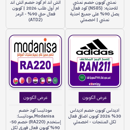
نمشي كوبون خصم نمشي
اتش اند ام كود خصم اتش اند
للاحذيه: {NS85} كود فعال
ام أول طلب 2026 | كوبون
يصل 90% على جميع احذية
فعال حتي 90% - الرمز
نمشي | اخصملي
(ATD2)
عرض الكوبون
عرض الكوبون
اديداس كوبون خصم اديداس
مودانيسا كود خصم
30% 2026 كوبون اضافى فعال
Modanisa,مودانيسا:
لكل المنتجات - اخصملي
إستخدم (RA220) خصم 50-
90% كوبون فعال فوري لكل