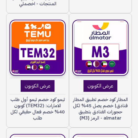
المنتجات - اخصملي
عرض الكوبون
عرض الكوبون
المطار كود خصم تطبيق المطار
تيمو كود خصم تيمو أول طلب
فنادق| خصم يصل 45% لكل
الامارات: (TEM32) كوبون
حجوزات الفنادق بتطبيق
40% خصم فعال حقيقي لكل
almatar - الرمز {M3}
طلب