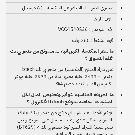
مستوي الضوضاء الصادر عن المكنسة : 83 ديسيبل
اللون : ازرق
رقم الموديل : VCC4540S36
قوة الشفط : 360 وات
ما سعر المكنسة الكهربائية سامسونج من متجر بي تك
اثناء التسوق ؟
ثمن شراء المنتج (المكنسة) من متجر بي تك btech
اونلاين = 2499 جنيه مصري بدلا من 2599 جنيه ووفر
الكثير من المال بقيمة خصم 4%
ما الطريقة المناسبة لتوفير وتخفيض المال لكل
المنتجات الخاصة بموقع btech الألكتروني ؟
لتوفير الأموال عند شراء اي منتج من متجر بي تك عليك
بالتسوق بشكل عادي وعند التسجل على الموقع وقبل
اتمام عملية الشراء الصق كود خصم بي تك > (BT629)
وستلاحظ قيمة الخصم الاضافية .