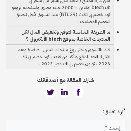
ثمن شراء المنتج (القلاية الكهربائية) من متجر بي
تك btech اونلاين = 3000 جنيه مصري واستخدم برومو
كود خصم بى تك > (BT629) عند التسوق لأجل تحقيق
الخصم المضاعف .
ما الطريقة المناسبة لتوفير وتخفيض المال لكل
المنتجات الخاصة بموقع btech الألكتروني ؟
قك بالتسوق واختر اروع منتجات المنزل الصغيرة وبعد
الانتهاء اتجه للدفع وتأكد من تفعيل كود خصم بي تك
2023 ، كوبون خصم بي تك مصر 2023 .
شارك المقالة مع أصدقائك
أترك تعليق:
إسمك *