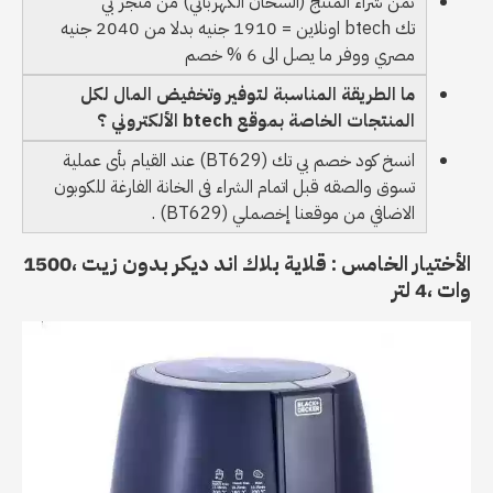
ثمن شراء المنتج (السحان الكهربائي) من متجر بي
تك btech اونلاين = 1910 جنيه بدلا من 2040 جنيه
مصري ووفر ما يصل الى 6 % خصم
ما الطريقة المناسبة لتوفير وتخفيض المال لكل
المنتجات الخاصة بموقع btech الألكتروني ؟
انسخ كود خصم بي تك (BT629) عند القيام بأى عملية
تسوق والصقه قبل اتمام الشراء فى الخانة الفارغة للكوبون
الاضافي من موقعنا إخصملي (BT629) .
الأختيار الخامس : قلاية بلاك اند ديكر بدون زيت ،1500
وات ،4 لتر