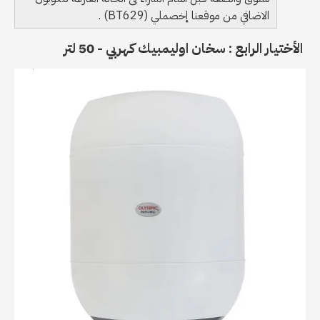
الاضافي من موقعنا إخصملي (BT629) .
الأختيار الرابع : سخان اوليمبيك كهربي - 50 لتر