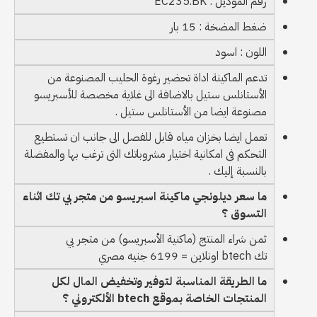
رقم الموديل : EC235.BK
ضغط المضخة : 15 بار
اللون : اسود
تدعم الماكينة اداة تحضير رغوة الحليب المصنوعة من
الأستانلس ستيل بالاضافة الى غلاية مخصصة للأسبريسو
مصنوعة ايضا من الأستانلس ستيل .
تعمل ايضا بخزان مياه قابل للفصل الى جانب ان تستطيع
التحكم فى امكانية اختيار مشروباتك التى ترغب بها والمفضلة
بالنسبة إليك .
ما سعر ديلونجي ماكينة اسبريسو من متجر بي تك اثناء
التسوق ؟
ثمن شراء المنتج (ماكنية الأسبريسو) من متجر بي
تك btech اونلاين = 6199 جنيه مصري
ما الطريقة المناسبة لتوفير وتخفيض المال لكل
المنتجات الخاصة بموقع btech الألكتروني ؟