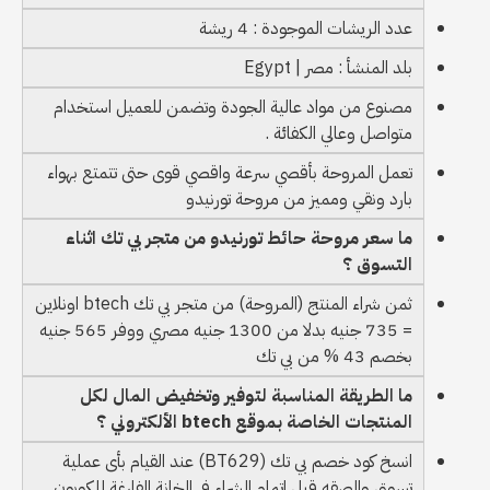
عدد الريشات الموجودة : 4 ريشة
بلد المنشأ : مصر | Egypt
مصنوع من مواد عالية الجودة وتضمن للعميل استخدام
متواصل وعالي الكفائة .
تعمل المروحة بأقصي سرعة واقصي قوى حتى تتمتع بهواء
بارد ونقي ومميز من مروحة تورنيدو
ما سعر مروحة حائط تورنيدو من متجر بي تك اثناء
التسوق ؟
ثمن شراء المنتج (المروحة) من متجر بي تك btech اونلاين
= 735 جنيه بدلا من 1300 جنيه مصري ووفر 565 جنيه
بخصم 43 % من بي تك
ما الطريقة المناسبة لتوفير وتخفيض المال لكل
المنتجات الخاصة بموقع btech الألكتروني ؟
انسخ كود خصم بي تك (BT629) عند القيام بأى عملية
تسوق والصقه قبل اتمام الشراء فى الخانة الفارغة للكوبون