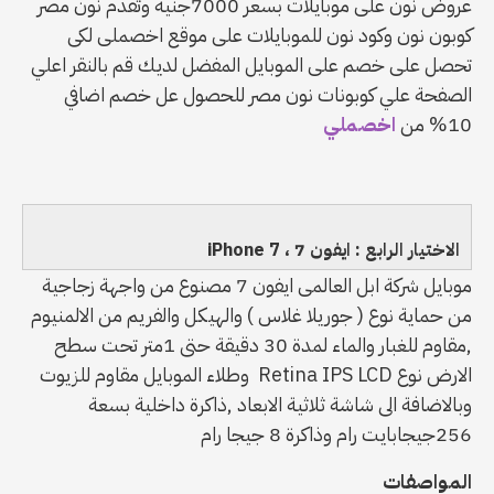
عروض نون على موبايلات بسعر 7000جنية وتقدم نون مصر
كوبون نون وكود نون للموبايلات على موقع اخصملى لكى
تحصل على خصم على الموبايل المفضل لديك قم بالنقر اعلي
الصفحة علي كوبونات نون مصر للحصول عل خصم اضافي
10% من
اخصملي
الاختيار الرابع : ايفون 7 ، iPhone 7
موبايل شركة ابل العالمى ايفون 7 مصنوع من واجهة زجاجية
من حماية نوع ( جوريلا غلاس ) والهيكل والفريم من الالمنيوم
,مقاوم للغبار والماء لمدة 30 دقيقة حتى 1متر تحت سطح
الارض نوع Retina IPS LCD وطلاء الموبايل مقاوم للزيوت
وبالاضافة الى شاشة ثلاثية الابعاد ,ذاكرة داخلية بسعة
256جيجابايت رام وذاكرة 8 جيجا رام
المواصفات