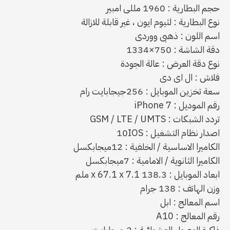
حجم البطارية : 1960 مللى امبير
نوع البطارية : لثيوم ايون ، غير قابلة للازالة
اسم اللون : ذهبى ووردى
دقة الشاشة : 750×1334
نوع دقة العرض : عالة الجودة
فلاش : ال اى دى
سعة تخزين الموبايل : 256جيجابايت رام
رقم الموديل : iPhone 7
تردد الشبكات : GSM / LTE / UMTS
اصدار نظام التشغيل : 10IOS
الكاميرا الاساسية / الخلفية : 12ميجابكسل
الكاميرا الثانوية / الامامية : 7ميجابكسل
ابعاد الموبايل : 138.3 x 67.1 x 7.1 ملم
وزن الهاتف : 138 جرام
اسم المعالج : ابل
رقم المعالج : A10
ذاكرة الوصول العشوائية : 2جيجابايت