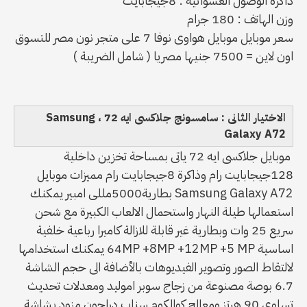
ذاكرة الوصول العشوائية : 8جيجابايت
وزن الهاتف : 180 جرام
سعر موبايل موبايل هواوى نوفا 7 على متجر نون مصر للتسوق
اون لاين = 7500 جنيها مصريا ( شامل الضريبة )
الاختيار الثانى : سامسونج جلاكسى ايه 72 ، Samsung
Galaxy A72
موبايل جلاكسى ايه 72 ياتى بمساحة تخزين داخلية
128جيجابايت رام وذاكرة 8جيجابايت رام مميزات موبايل
Samsung Galaxy A72 بطارية5000مللى امبير يمكنك
استعمالها طيلة النهار واستحمال الالعاب الكبيرة مع شحن
سريع 25 وات وبطارية غير قابلة للازالة كاميرا رباعية خلفية
اساسية 64MP +8MP +12MP +5 MP يمكنك استخدامها
لالتقاط الصور وتصوير الفيديوهات بالأضافة الى حجم الشاشة
6.7 بوصة مصنوعة من زجاج سوبر اموليد ومعدلات تحديث
تساوى 90 هرتز ومعالج كوالكوم سناب دراجون مزود بشاشة