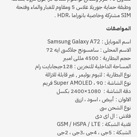
وطبقة حماية جوريلا غلاس 5 ومقاوم للغبار والماء وفتحة
SIM مشتركة وخاصية بانوراما ،HDR .
المواصفات
اسم الموبايل : Samsung Galaxy A72
الاسم المحلى : سامسونج جلاكسى ايه 72
حجم البطارية : 4500 مللى امبير
المساحة الداخلية للتخزين : 128جيجابايت رام
نوع البطارية : لثيوم بوليمر , غير قابلة للازالة
نوع الشاشة : Super AMOLED ، 90 فريم
دقة الشاشة : 1080×2400 بكسل
الالوان : أبيض ، اسود ، ازرق
نوع الشحن سى
فلاش : ال اى دى
تقنية الشبكة : GSM / HSPA / LTE
الشبكة : 5جى ، 4جى ،3جى ، 2جى