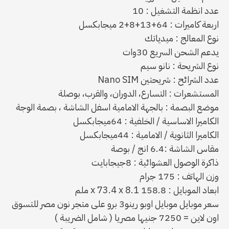
عدد انظمة التشغيل : 10
اربعة كاميرات : 64+13+8+2 ميجابكسل
نوع المعالج : ميدياتك
يدعم الشحن السريع 30وات
نوع الشريحة : نانو سيم
عدد الشرائح : شريحتين Nano SIM
المستشعرات : التسارع، الدوران، والقرب، بوصلة
موضع البصمة : بالجهة الامامية اسفل الشاشة ، بصمة الوجة
الكاميرا الاساسية / الخلفية : 64ميجابكسل
الكاميرا الثانوية / الامامية : 44ميجابكسل
مقاس الشاشة :6.4 انج / بوصة
ذاكرة الوصول العشوائية : 8جيجابايت
وزن الهاتف : 175 جرام
ابعاد الموبايل : 158.8 x 73.4 x 8.1 ملم
سعر موبايل موبايل اوبو رينو3 برو على متجر نون مصر للتسوق
اون لاين = 7250 جنيها مصريا ( شامل الضريبة )