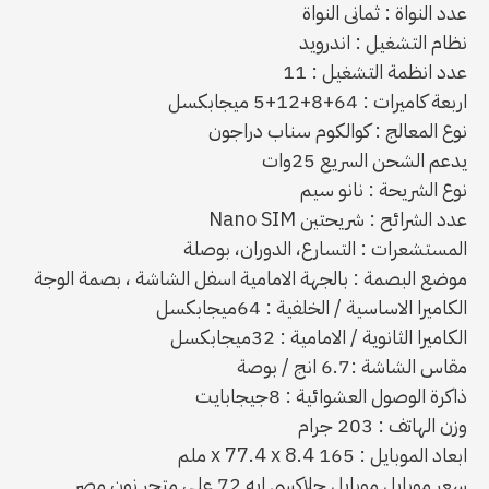
عدد النواة : ثمانى النواة
نظام التشغيل : اندرويد
عدد انظمة التشغيل : 11
اربعة كاميرات : 64+8+12+5 ميجابكسل
نوع المعالج : كوالكوم سناب دراجون
يدعم الشحن السريع 25وات
نوع الشريحة : نانو سيم
عدد الشرائح : شريحتين Nano SIM
المستشعرات : التسارع، الدوران، بوصلة
موضع البصمة : بالجهة الامامية اسفل الشاشة ، بصمة الوجة
الكاميرا الاساسية / الخلفية : 64ميجابكسل
الكاميرا الثانوية / الامامية : 32ميجابكسل
مقاس الشاشة :6.7 انج / بوصة
ذاكرة الوصول العشوائية : 8جيجابايت
وزن الهاتف : 203 جرام
ابعاد الموبايل : 165 x 77.4 x 8.4 ملم
سعر موبايل موبايل جلاكسى ايه 72 على متجر نون مصر