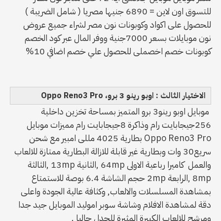
للتسوق اون لاين = 6890 جنيها مصريا ( شامل الضريبة )
للحصول على اكواد وكوبونات نون مصر لشراء جميع عروض
نون موبايلات بسعر 7000جنية ووفر المال عبر كود الخصم
كوبونات خصم اخصملى للحصول علي خصم اضافي 10%
الاختيار الثالث : اوبو رينو 3 برو، Oppo Reno3 Pro
موبايل اوبو رينو3 برو المتميز بمساحة تخزين داخلية
256جيجابايت رام وذاكرة 8جيجابايت رام مميزات موبايل
Oppo Reno3 Pro بطارية 4025 مللى امبير مع شحن
سريع30 وات وبطارية غير قابلة للازالة البطارية ممتازة للالعاب
والعمل كاميرا رباعية الاولى 64mp ,الثانية 13mp ,الثالثة
8mp ,الرابعة 2mp حجم الشاشة 6.4 بوصة للاستمتاع
بمشاهدة المسلسلات والالعاب, وكثافة عالية الجودة واعلى
دقة لمشاهدة الافلام وشاشة سوبر اموليد الموبايل جيد جدا
ومرشح للالعاب الكبيرة المثيرة للجدل حاليا .