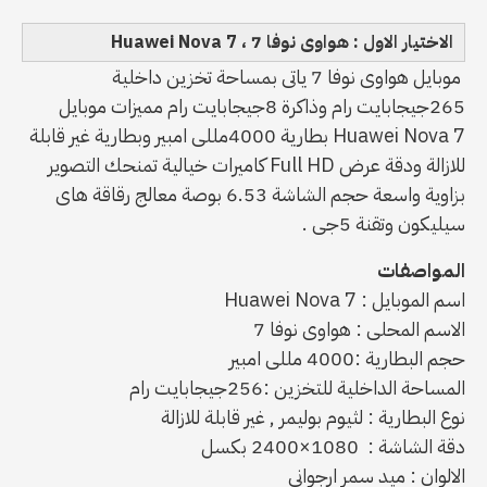
الاختيار الاول : هواوى نوفا 7 ، Huawei Nova 7
موبايل هواوى نوفا 7 ياتى بمساحة تخزين داخلية
265جيجابايت رام وذاكرة 8جيجابايت رام مميزات موبايل
Huawei Nova 7 بطارية 4000مللى امبير وبطارية غير قابلة
للازالة ودقة عرض Full HD كاميرات خيالية تمنحك التصوير
بزاوية واسعة حجم الشاشة 6.53 بوصة معالج رقاقة هاى
سيليكون وتقنة 5جى .
المواصفات
اسم الموبايل : Huawei Nova 7
الاسم المحلى : هواوى نوفا 7
حجم البطارية :4000 مللى امبير
المساحة الداخلية للتخزين :256جيجابايت رام
نوع البطارية : لثيوم بوليمر , غير قابلة للازالة
دقة الشاشة : 1080×2400 بكسل
الالوان : ميد سمر ارجوانى