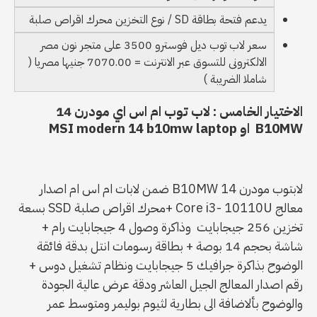
يدعم فتحة بطاقة SD / نوع التخزين محرك اقراص صلبة
سعر لاب توب ديل فوسترو 3500 على متجر نون مصر
الالكترونى للتسوق عبر الانترنت = 7070.00 جنيها مصريا (
شاملا الضريبة )
الاختيار الخامس : لاب توب ام اس اي مودرن 14
B10MW او MSI modern 14 b10mw laptop
لابتوب مودرن B10MW 14 ضمن لابات ام اس ام اصدار
معالج Core i3- 10110U +محرك اقراص صلبة SSD بسعة
تخزين 256 جيجابايت وذاكرة وصول 4 جيجابايت رام +
شاشة بحجم 14 بوصة + بطاقة رسومات انتل بدقة فائقة
الوضوح بذاكرة جرافيك 5 جيجابايت ونظام تشغيل دوس +
رقم اصدار المعالج الجيل العاشر ودقة عرض عالية الجودة
والوضوح بألاضافة الى بطارية لثيوم بوليمر ومتوسط عمر