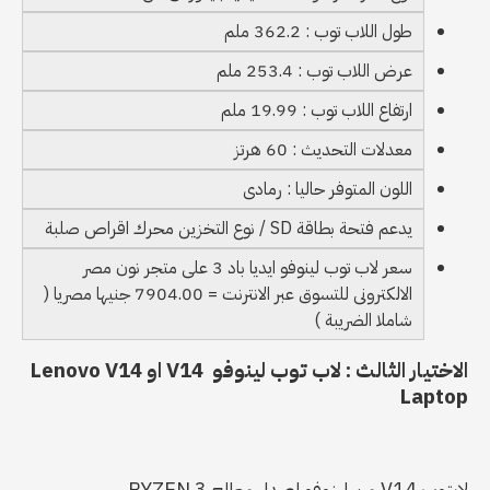
طول اللاب توب : 362.2 ملم
عرض اللاب توب : 253.4 ملم
ارتفاع اللاب توب : 19.99 ملم
معدلات التحديث : 60 هرتز
اللون المتوفر حاليا : رمادى
يدعم فتحة بطاقة SD / نوع التخزين محرك اقراص صلبة
سعر لاب توب لينوفو ايديا باد 3 على متجر نون مصر
الالكترونى للتسوق عبر الانترنت = 7904.00 جنيها مصريا (
شاملا الضريبة )
الاختيار الثالث : لاب توب لينوفو V14 او Lenovo V14
Laptop
لابتوب V14 من لينوفو اصدار معالج RYZEN 3