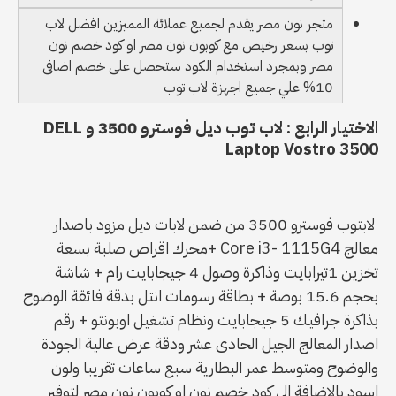
متجر نون مصر يقدم لجميع عملائة المميزين افضل لاب
توب بسعر رخيص مع كوبون نون مصر او كود خصم نون
مصر وبمجرد استخدام الكود ستحصل على خصم اضافى
10% علي جميع اجهزة لاب توب
الاختيار الرابع : لاب توب ديل فوسترو 3500 و DELL
Laptop Vostro 3500
لابتوب فوسترو 3500 من ضمن لابات ديل مزود باصدار
معالج Core i3- 1115G4 +محرك اقراص صلبة بسعة
تخزين 1تيرابايت وذاكرة وصول 4 جيجابايت رام + شاشة
بحجم 15.6 بوصة + بطاقة رسومات انتل بدقة فائقة الوضوح
بذاكرة جرافيك 5 جيجابايت ونظام تشغيل اوبونتو + رقم
اصدار المعالج الجيل الحادى عشر ودقة عرض عالية الجودة
والوضوح ومتوسط عمر البطارية سبع ساعات تقريبا ولون
اسود بالاضافة الى كود خصم نون او كوبون نون مصر لتوفير