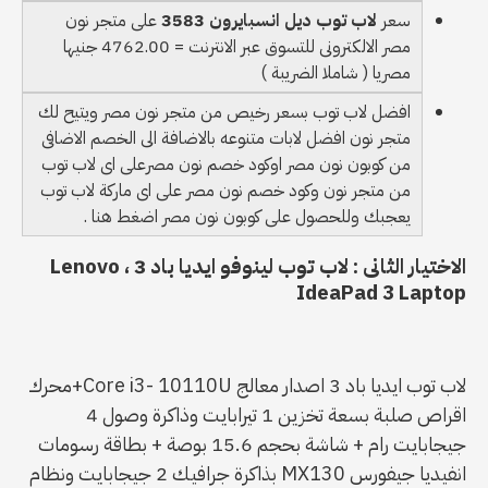
سعر
لاب توب ديل انسبايرون 3583
على متجر نون
مصر الالكترونى للتسوق عبر الانترنت = 4762.00 جنيها
مصريا ( شاملا الضريبة )
افضل لاب توب بسعر رخيص من متجر نون مصر ويتيح لك
متجر نون افضل لابات متنوعه بالاضافة الى الخصم الاضافى
من كوبون نون مصر اوكود خصم نون مصرعلى اى لاب توب
من متجر نون وكود خصم نون مصر على اى ماركة لاب توب
يعجبك وللحصول على كوبون نون مصر اضغط هنا .
الاختيار الثانى : لاب توب لينوفو ايديا باد 3 ، Lenovo
IdeaPad 3 Laptop
لاب توب ايديا باد 3 اصدار معالج Core i3- 10110U+محرك
اقراص صلبة بسعة تخزين 1 تيرابايت وذاكرة وصول 4
جيجابايت رام + شاشة بحجم 15.6 بوصة + بطاقة رسومات
انفيديا جيفورس MX130 بذاكرة جرافيك 2 جيجابايت ونظام