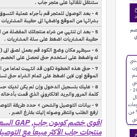
ستنتقل تلقائيا على متجر جاب .
خ
4 - بعد الوصول للمتجر قم بأجراء عملية التسوق
د
بشرائها من الموقع واضفها الى حقيبة المشتريات .
صم
5 - بعد ان تنتهي من شراء منتجاتك المفضلة من ا
ي
حقيبة المشتريات اضغط على سلة المشتريات .
6 - سيظهر مكان وضع الكود قم بعمل لصق الى 
له واضغط على استخدم حتى تحصل على الخصم ال
7 - حتى هذه الخطوة تكون قد انتهيت تماما من ا
الموقع اون لاين اضغط على اتمام الشراء حتى تستكمل
8 - عليك بتسجيل الدخول وإن لم يكن لديك ح
كلمة المرور والبريد الالكتروني الذي قمت بأدخاله 
9 - بيانات التوصيل والشحن > حدد طريقة التوصي
ارفع الطلب وانتظر وصوله إليك بفارغ الصبر .
منتجات جاب الأكثر مبيعاً مع التوصيل ال
خ