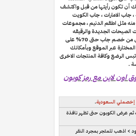
لك أن تكون رأيتها من قبل واكتشف
 جاب الامارات ، جاب الكويت
منه مثل اطقم الدنيم ، مجموعات
 الصيحات الجديدة والرقيقه
للأطفال ووفري من اكبر تنزيلات جاب واستفيدى من خصم جاب حتى 70% على
مختارة عبر الموقع وبأمكانك
تبس الرضع وكافة المنتجات الاخرى
 .
م كوبون GAP والتسوق اون لاين مع رمز كوبون
إخصملي السعودية
.
ه ثم عرض الكوبون حتى تظهر نافذة
 > اذهب للمتجر بمجرد النقر