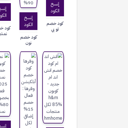
إنسخ
إنس
الكود
الكو
إنسخ
كود خصم
الكود
كود خ
تو بي
نمش
كود خصم
نون
إنس