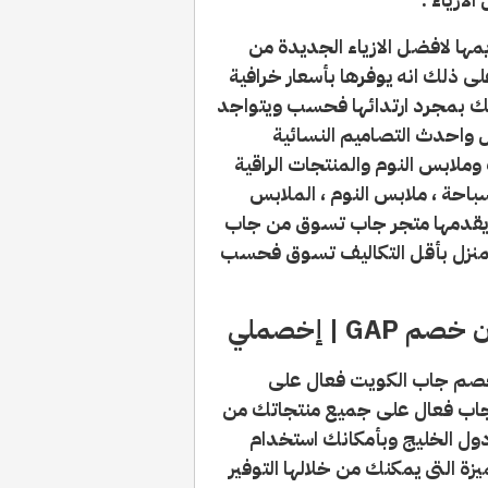
ها لافضل الازياء الجديدة من
ذلك انه يوفرها بأسعار خرافية
ليك بمجرد ارتدائها فحسب ويتواجد
ل واحدث التصاميم النسائية
وملابس النوم والمنتجات الراقية
احة ، ملابس النوم ، الملابس
ت يقدمها متجر جاب تسوق من جاب
نزل بأقل التكاليف تسوق فحسب
 | إخصملي
خصم جاب الكويت فعال على
د خصم جاب فعال على جميع منتجاتك من
 دول الخليج وبأمكانك استخدام
زة التى يمكنك من خلالها التوفير