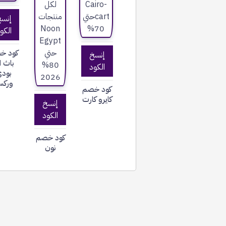
إنس
الكو
كود خ
إنسخ
باث ا
الكود
بود
ورك
كود خصم
كايرو كارت
إنسخ
الكود
كود خصم
نون