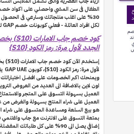
ازياء جاب العصرية والتى تشمل الملابس النسائ
الطفال فى سن المشي واحصلي على اكواد خصم
خ
30% على اغلب منتجاتك وسارعي فى الحصول
د
لكل افراد العائلة - فعلي كوبونات خصم GAP لتحصلي على الخصم الاضافي .
صم
ند
ي
الجدد لأول مرة: رمز الكود {S10}
س
لأول 
ويمنحك اكبر الخصومات على افضل اختياراتك 
اون لاين بالاضافة الى العديد من العروض الترو
العميل بسهولة التسوق على المتجر والاستمتاع 
العميل على شراء المنتج بسهولة والغرض من 
هو بيع السلعة ومساعدة المتسوق على شراء الم
بمتعة التسوق على الانترنت مع جاب واغتنم
إضافي يصل الى 90% على كل طلباتك ا
بالاستفادة من الخصومات والعروض على افضل ال