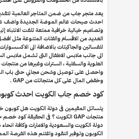
يعد متجر جاب من ضمن المتاجر العالمية لتقديم
احدث صيحات عالم الموضة الجديدة واضف على 
وتصاميم خيالية خرافية ممتعة تلفت الانتباه إ
العديد من الاقسام والفئات المتنوعة مثل افض
للفساتين والجاكيتات بالاضافة الى الاكسسوارات 
الى جانب ملابس الاطفال التى تشمل ملابس السب
العلوية والسفلية ، السترات وغيرها من منتجا
واحصل على توصيل وشحن مجاني حتى باب الم
وخفض المال على كل منتجاتك من GAP .
كود خصم جاب الكويت احدث كوبون خصم GAP
يتسائل المقيمين فى دولة الكويت هل كوبون 
منتجات GAP الكويت ؟ فى الحقيقة كو
دولة الكويت والسعودية والامارات وكافة انحاء
الكوبون وتوفير النقود واغتنم هذه الفرصة الممي