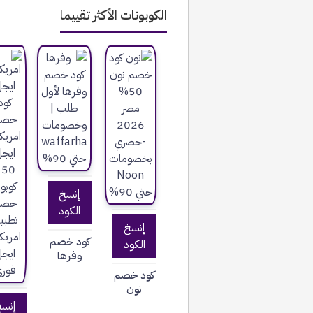
الكوبونات الأكثر تقييما
إنسخ
الكود
إنسخ
كود خصم
الكود
وفرها
كود خصم
نون
إنس