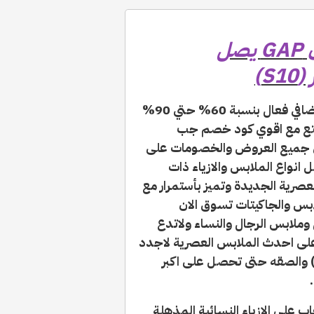
كود خصم جاب 2025 | كوبون GAP يصل
يمنحك خصم إضافي فعال بنسبة 60% حتي 90%
اون لاين من موقع GAP واستمتع مع اقوي كود خصم جب
علي جميع العروض والخصومات على
تصل حتى 90% على افضل انواع الملابس والازياء ذات
العصرية الجديدة وتميز بأستمرار مع
ابس والجاكيتات تسوق الان
ملابس الرجال والنساء ولاتدع
ى احدث الملابس العصرية لاجدد
يحات الموسم - انسخ كود خصم جاب (S10) والصقه حتى تحصل على اكبر
لات جاب على الازياء النسائية المذهلة