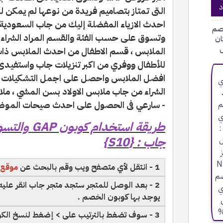
د
التى تمتاز بتصاميم فريدة من نوعها لم يمكن 
احدث الازياء المفضلة إليك من جاب السعودية ،
صم
وتسوق على حسب الفئة والقسم المراد الشراء 
ان
ل
الملابس ، قسم الاطفال من احدث الملابس ذات
افضل الملابس واحصل على اجمل التشكيلات ال
الشراء من جاب ملابس الاولاد بسن المشي ، ملا
- سارعي فى الحصول على احدث صيحات الموضة
طريقة استخدا
جاب : {S10}
1 - انتقل لأي متصفح ويب وقم بالبحث عن
موقع 
2 - بعد الوصل للمتجر ستجد متجر جاب انقر علي
يوجد بها كوبون الخصم .
3 - سوف تضغط بالترتيب على > إضغط لنسخ الكود