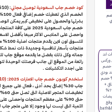
د
كود خصم جاب السعودية توصيل مجاني
الخص
صم
ي
بشرئها والحصول على تخفيض كبير يمكن الوصول
خصم جاب السعودية 2025 عل
واحصل على الملابس الاكثر مبيعا بأفضل الاسع
منتجات بأسعار تنافسية وجديدة ذات نمط شكل
جماله وكل ذلك بفضل ما يقدمه موقع جاب للت
رائعة من الموقع الى جانب فرصتك الوحيدة لت
على اجدد التكشيلات .
استخدم كوبون خصم جاب الامارات 2025: (S10)
جاب 30% إضافى بحد أدنى ، فعال على جميع
تخفيض
حتى 90% على معظم المنتجات واحصلى على
الثمية التى ليست لها وجود إلا على متجر جاب