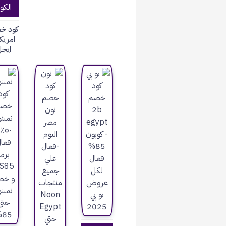
الكو
كود خ
امريك
ايج