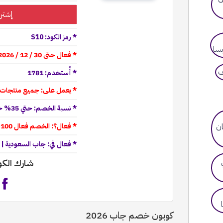
إشتر
* رمز الكود: S10
* فعال حتى 30 / 12 / 2026
* أُستخدم: 1781
* يعمل على: جميع منتجات وعر
* نسبة الخصم: حتي 35% خصم اضافي + عروض موقع جاب
* فعال؟: الخصم فعال 100%✔ GAP"
* فعال في: جاب السعودية | 
شارك الك
كوبون خصم جاب 2026