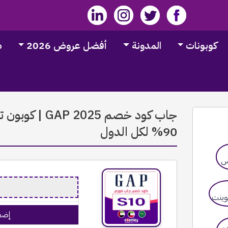
كوبونات
المدونة
أفضل عروض 2026
ط
جاب كود خصم 25
90% لكل الدول
إضغ