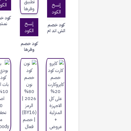
إنسخ
الكو
الكود
كود خ
نمش
إنسخ
كود خصم
اتش اند ام
الكود
كود خصم
وفرها