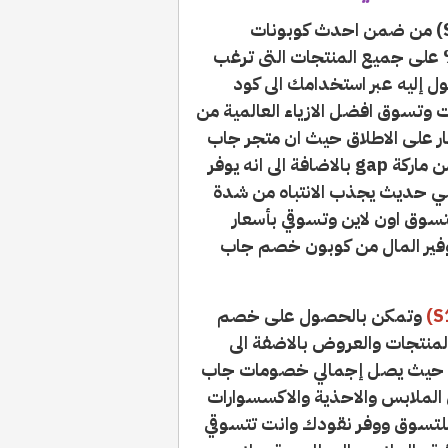
: (S10) من ضمن احدث كوبونات
م الذي تعطيك خصم إضافي فعال 100% على جميع المنتجات التى ترغب
 إليه عبر استخدامك الى كود
ى كافة المنتجات وتسوق افضل الازياء العالمية من
ار على الاطلاق حيث ان متجر جاب
للتسوق اون لاين يقدم منتجات اصلية 100% من ماركة gap بالاضافة الى انه يوفر
ي حديث يجذب الانتباه من شدة
سوق اون لاين وتسوقي بأسعار
وفير المال من كوبون خصم جاب
وتمكن بالحصول على خصم
 المنتجات والعروض بالاضفة الى
ات المتجر الاصلية التى تصل حتى 60% حيث يصل إجمالي خصومات جاب
 الملابس والاحذية والاكسسوارات
 للتسوق ووفر نقودك وانت تتسوقي