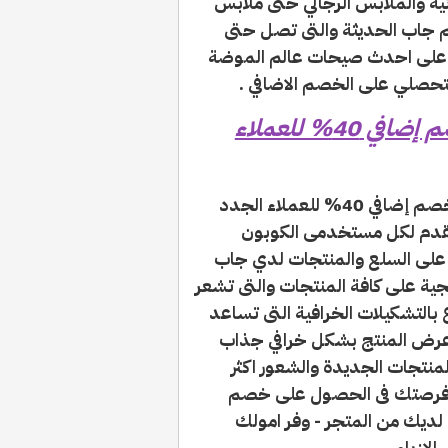
ية والملابس الرجالي حتى ملابس
 جاب الحديثة والتى تصل حتى
 على احدث صيحات عالم الموضة
كود خصم جاب الامارات (S10) بخصم إضافي 40% للعملاء
إستخدم الآن كود خصم جاب الامارات (S10) بخصم إضافي 40% للعملاء الجدد
مرة: رمز الكود {S10}، كوبون GAP UAE يقدم لكل مستخدمى الكوبون
على السلع والمنتجات لدي جاب
يجية على كافة المنتجات والتى تشعر
بالتشكيلات الخرافية التى تساعد
عرض المنتج بشكل خرافي جذاب
نتجات الجديدة والشعور اكثر
ي فرصتك فى الحصول على خصم
لمفضلة لديك من المتجر - وفر امولك
ازياء .