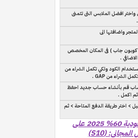
 واختر افضل الملابس التى تتمنى
لمتجر واضافتها الى
( كوبون جاب ) فى المكان المخصص
اضافي .
ستخدام الكود ولكي تكمل الشراء من
 الشراء من GAP .
ساب قم بأنشاء حساب جديد احفظ
ثم اكمل .
ل > اختر طريقة الدفع المتاحة > ثم
اقوى خصم كوبون جاب, GAP السعودية 60% 2025 على
مجاني: (S10)