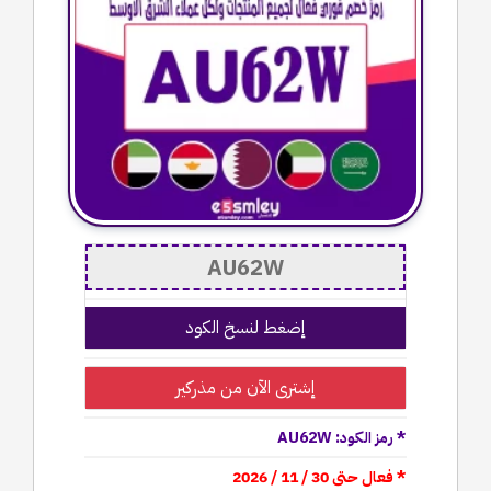
إضغط لنسخ الكود
إشترى الآن من مذركير
* رمز الكود: AU62W
* فعال حتى 30 / 11 / 2026