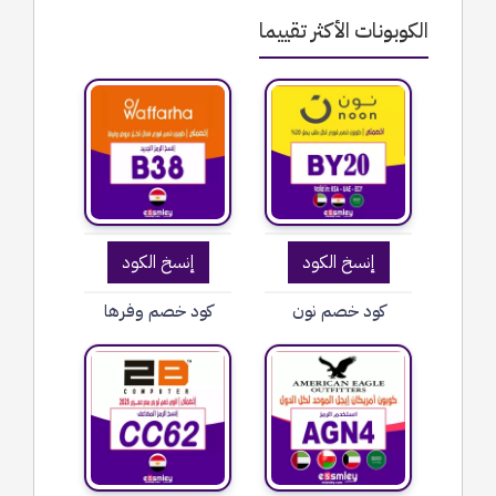
الكوبونات الأكثر تقييما
إنسخ الكود
إنسخ الكود
كود خصم نون
كود خصم وفرها