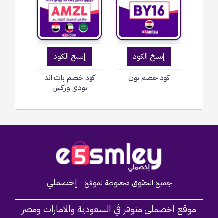
إنسخ الكود
إنسخ الكود
كود خصم نون
كود خصم باث اند
بودي وركس
Home
إخصملي
جميع الحقوق محفوظة لموقع
موقع اخصملي متوفر في السعودية والامارات ومصر