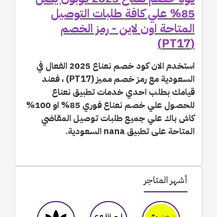
85% علي كافة طلبات التوصيل
المتاحة اون لاين - رمز الخصم
(PT17)
استخدم الان كود خصم نعناع 2025 الفعال في
السعودية مع رمز خصم مميز (PT17) ، فعند
قيامك بطلب احدي خدمات تطبيق نعناع
للحصول علي خصم نعناع فوري 85% او 100%
كاش باك علي جميع طلبات توصيل المقاضي
المتاحة على تطبيق nana السعودية.
أشهر المتاجر