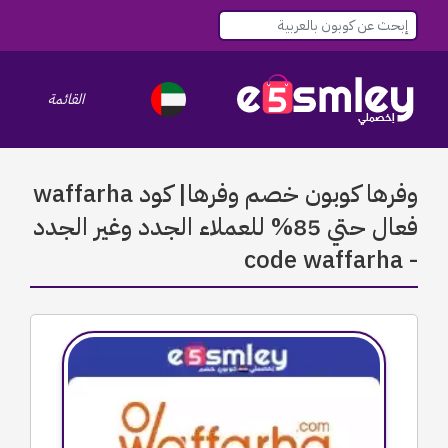
القائمة
le navigation
وفرها كوبون خصم وفرها| كود waffarha
فعال حتي 85% للعملاء الجدد وغير الجدد
- code waffarha