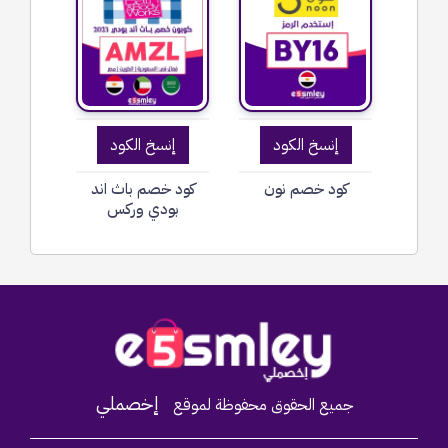
إنسخ الكود
إنسخ الكود
كود خصم نون
كود خصم باث اند
بودي وركس
Home
إخصملي
جميع الحقوق محفوظة لموقع