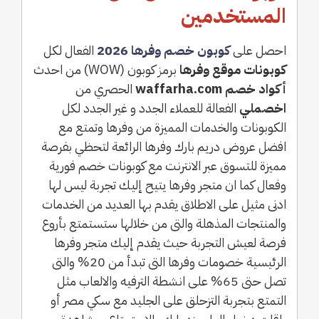
المستخدمين
احصل على
كوبون خصم وفرها 2026
الفعال لكل
كوبونات موقع وفرها
برمز كوبون (WOW) من احدث
أكواد خصم waffarha.com
الحصري من
اخصملي
الفعالة للعملاء الجدد و غير الجدد لكل
الكوبونات والخدمات المميزة من وفرها وتمتع مع
افضل عروض دريم بارك وفرها الرائعة لتحظي بفرصة
مميزة للتسوق عبر الانترنت مع كوبونات خصم فورية
وفعال كما ان متجر وفرها يتيح إليك تجربة ليس لها
ادنى مثيل على الاطلاق يقدم بها العديد من الخدمات
والمنتجات المذهلة والتى من خلالها ستستمتع بأروع
فرصة لعيش التجربة حيث يقدم إليك متجر وفرها
الرئيسية خصومات وفرها التى تبدأ من 20% والتى
تصل حتى 65% على انشطة الترفيه والالعاب مثل
التمتع بتجربة التزحلق على الجليد مع سكي مصر أو