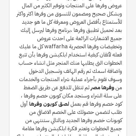
عروض وفرها على المنتجات وتوفير الكثير من المال
وبشكل صحيح ومضمون للتسوق من وفرها اكثر واكثر
للأستمتاع بأفضل العروض ومعرفة كل ما هو جديد
بعد تحميل تطبيق وفرها ،برنامج وفرها ليرسل إليك
جميع الاشعارات الرائعة على احدث عروض
وتخفيضات وفرها الحصرية waffarha كل ما عليك
فعله لأتقان كيفية استخدام ابلكيشن وفرها بأن تتبع
الخطوات التى يطلبها منك المتجر مثل انشاء حساب
واضافة اسمك ثم رقم الهاتف وتسجيل الدخول
وسوف تقوم بأجراء عملية شراء المنتجات والخدمات
من
وفرها مصر
ثم تنتقل للدفع عن طريق الضغط
على سلة الشراء وستجد مكان كوبون خصم وفرها ،
كود خصم وفرها قم بعمل
لصق كوبون وفرها
أول
طلب لتضمن حصولك على الخصم الاضافي من
كوبونات خصم وفرها الجديد وبالتالي ستنتهي من
جميع الخطوات وتعتبر فكرة ابلكيشن وفرها مقامة