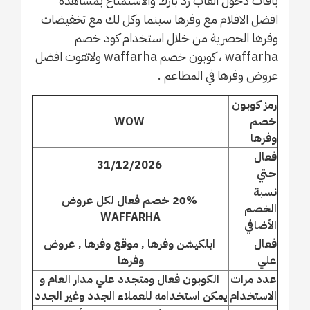
باقات دخول العاب زد بارك والاستمتاع بمشاهدة
افضل الافلام مع وفرها سينما وكل لك مع تخفيضات
وفرها الحصرية من خلال استخدام كود خصم
waffarha ، كوبون خصم waffarha ولاتفوت افضل
عروض وفرها في المطاعم .
رمز كوبون
خصم
WOW
وفرها
فعال
31/12/2026
حتي
نسبة
20% خصم فعال لكل عروض
الخصم
WAFFARHA
الأضافي
فعال
ابلكيشن وفرها , موقع وفرها , عروض
علي
وفرها
عدد مرات
الكوبون فعال ومتجدد علي مدار العام و
الاستخدام
يمكن استخدامه للعملاء الجدد وغير الجدد