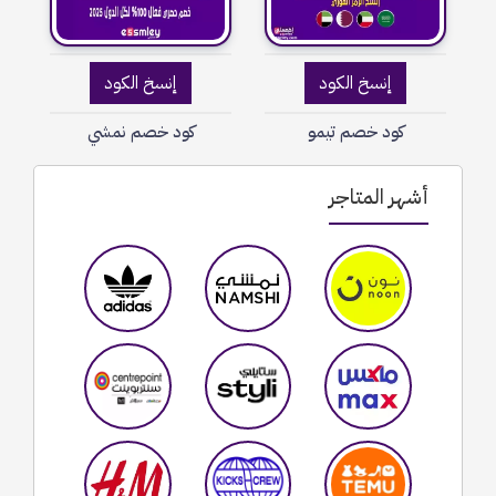
إنسخ الكود
إنسخ الكود
كود خصم تيمو
كود خصم نمشي
أشهر المتاجر