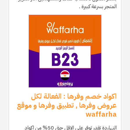
المتجر بسرعة كبيرة .
اكواد خصم وفرها : الفعالة لكل
عروض وفرها , تطبيق وفرها و موقع
waffarha
النهاردة تقدر توفر علي الاقل حتي 50% من اكواد