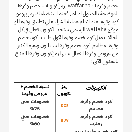
خصم وفرها - waffarha برمز كوبونات خصم وفرها
الموضحة بالجدول ادناه , فعند استخدامك رمز برومو
كود وفرها عند اتمام عملية الشراء علي تطبيق وفرها او
موقع waffaha الرسمي ستجد الكوبون فعال في كل
الحالات مثل كود خصم وفرها لأول طلب , كود خصم
وفرها مطاعم ,كود خصم وفرها سينابون وغيره الكثير
من عروض وفرها الفعال عليها رمز كوبون وفرها المتاح
بالجدول الآتي :
رمز
نسبة الخصم +
الكوبونات
الكوبون
عروض وفرها
كود خصم وفرها
خصومات حتي
B23
مطاعم
75%
كود خصم وفرها
خصومات حتي
B38
رحلات
60%
كود خصم وفرها دريم