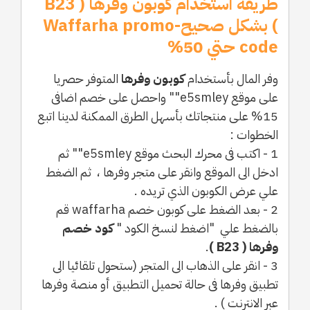
طريقة استخدام كوبون وفرها ( B23
) بشكل صحيح-Waffarha promo
code حتي 50%
وفر المال بأستخدام
كوبون وفرها
المتوفر حصريا
على موقع e5smley"" واحصل على خصم اضافى
15% على منتجاتك بأسهل الطرق الممكنة لدينا اتبع
الخطوات :
1 - اكتب فى محرك البحث موقع e5smley"" ثم
ادخل الى الموقع وانقر على متجر وفرها ، ثم الضغط
علي عرض الكوبون الذي تريده .
2 - بعد الضغط على كوبون خصم waffarha قم
بالضغط علي "اضغط لنسخ الكود "
كود خصم
وفرها ( B23 )
.
3 - انقر على الذهاب الى المتجر (ستحول تلقائيا الى
تطبيق وفرها فى حالة تحميل التطبيق أو منصة وفرها
عبر الانترنت ) .