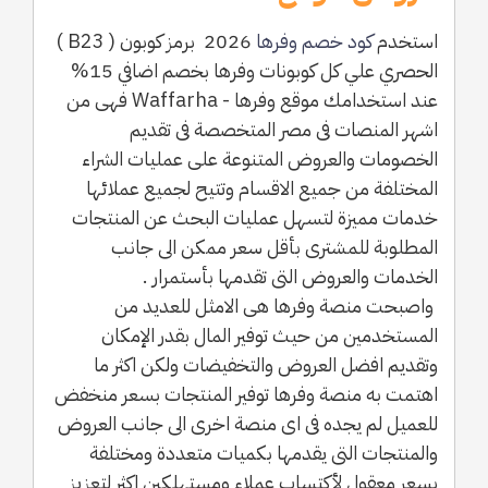
استخدم
كود خصم وفرها
2026 برمز كوبون ( B23 )
الحصري علي كل كوبونات وفرها بخصم اضافي 15%
عند استخدامك موقع وفرها - Waffarha فهى من
اشهر المنصات فى مصر المتخصصة فى تقديم
الخصومات والعروض المتنوعة على عمليات الشراء
المختلفة من جميع الاقسام وتتيح لجميع عملائها
خدمات مميزة لتسهل عمليات البحث عن المنتجات
المطلوبة للمشترى بأقل سعر ممكن الى جانب
الخدمات والعروض التى تقدمها بأستمرار .
واصبحت منصة وفرها هى الامثل للعديد من
المستخدمين من حيث توفير المال بقدر الإمكان
وتقديم افضل العروض والتخفيضات ولكن اكثر ما
اهتمت به منصة وفرها توفير المنتجات بسعر منخفض
للعميل لم يجده فى اى منصة اخرى الى جانب العروض
والمنتجات التى يقدمها بكميات متعددة ومختلفة
بسعر معقول لأكتساب عملاء ومستهلكين اكثر لتعزيز