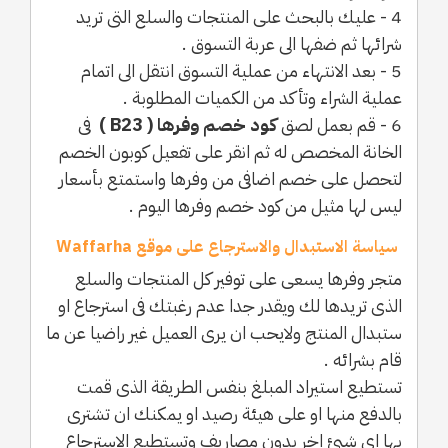
4 - عليك بالبحث على المنتجات والسلع التى تريد
شرائها ثم ضفها الى عربة التسوق .
5 - بعد الانتهاء من عملية التسوق انتقل الى اتمام
عملية الشراء وتأكد من الكميات المطلوبة .
6 - قم بعمل لصق
كود خصم وفرها ( B23 )
فى
الخانة المخصص له ثم انقر على تفعيل كوبون الخصم
لتحصل على خصم اضافى من وفرها واستمتع بأسعار
ليس لها مثيل من كود خصم وفرها اليوم .
سياسة الاستبدال والاسترجاع على موقع Waffarha
متجر وفرها يسعى على توفير كل المنتجات والسلع
الذى تريدها لك ويقدر جدا عدم رغبتك فى استرجاع او
ستبدال المنتج ولايحب ان يرى العميل غير راضيا عن ما
قام بشرائه .
تستطيع استيراد المبلغ بنفس الطريقة الذى قمت
بالدفع منها او على هيئة رصيد او يمكنك ان تشترى
بها اى شيئ اخر بدون مصاريف وتستطيع الاسترجاع