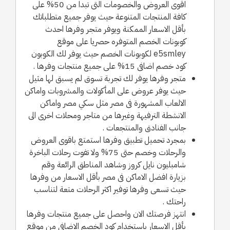
اقوى العروض والخصومات التى تبدا من 50% على
كافة المنتجات المتنوعة حيث يوفر جميع متطلباتك
بأقل الاسعار الممكنة ويوفر متجر وفرها احدث
كوبونات الخصم المتوفره حصريا على موقع
e5smley لكوبونات الخصم حيث يوفر لك الكوبون
كود خصم اضافى 15% على جميع منتجات وفرها .
متجر وفرها يوفر لك تجربة تسوق لم يسبق لها مثيل
حيث يوفر عروض على المأكولات والمشروبات واماكن
الالعاب المشهورة فى مصر مثل سكي مصر واماكن
الانشطة الترفيهة وغيرها من متاجر ومحلات اخرى الى
جانب الفنادق والمنتجعات .
بمجرد تحميل تطبيق وفرها استمتع باقوى العروض
والرحلات وخصم حتى 75% ولا تفوت رحلات الباخرة
شامبليون نايل كروز وشاهد المناطق الرائعة وقم
بزيارة افضل الاماكن فى مصر بأقل الاسعار من وفرها
حيث تسعى وفرها توفير اكثر الرحلات متعة لتناسب
راحتك .
انتهز فرصتك الان واحصل على جميع منتجات وفرها
بأقل الاسعار باستخدام كود الخصم الاضافى من موقع