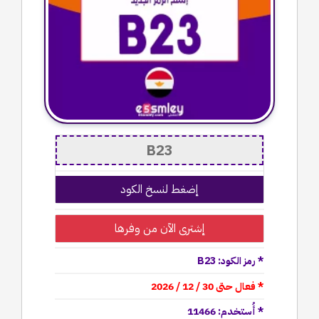
إضغط لنسخ الكود
إشترى الآن من وفرها
* رمز الكود: B23
* فعال حتى 30 / 12 / 2026
* أُستخدم: 11466